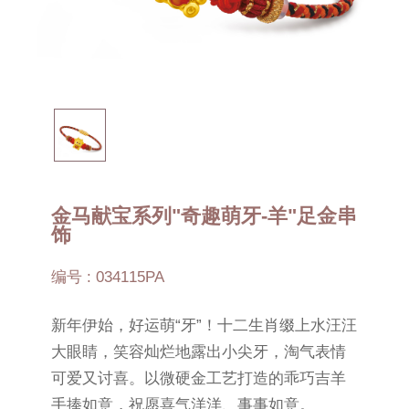
金马献宝系列"奇趣萌牙-羊"足金串
饰
编号 : 034115PA
新年伊始，好运萌“牙”！十二生肖缀上水汪汪
大眼睛，笑容灿烂地露出小尖牙，淘气表情
可爱又讨喜。以微硬金工艺打造的乖巧吉羊
手捧如意，祝愿喜气洋洋、事事如意。