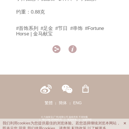
约重：0.88克
#首饰系列
#足金
#节日
#串饰
#Fortune
Horse | 金马献宝


繁體
簡体
ENG
|
|
© 六福珠宝(广州)有限公司 版权所有 不得转载
|
粤ICP备15048991号
|
私隐政策
|
法律声明
我们利用cookies为您提供最佳的浏览体验。若您选择继续浏览本网站，

即表示您
同意
我们使用cookies。请查阅
私隐政策
以了解更多。