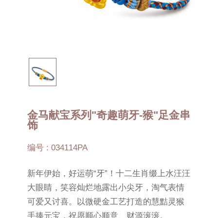
金马献宝系列"奇趣萌牙-猴"足金串
饰
编号 : 034114PA
新年伊始，好运萌“牙”！十二生肖缀上水汪汪
大眼睛，笑容灿烂地露出小尖牙，淘气表情
可爱又讨喜。以微硬金工艺打造的慧黠灵猴
手捧元宝，祝愿顺心顺意、财源滚滚。