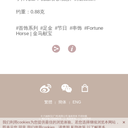
约重：0.88克
#首饰系列
#足金
#节日
#串饰
#Fortune
Horse | 金马献宝


繁體
簡体
ENG
|
|
© 六福珠宝(广州)有限公司 版权所有 不得转载
|
粤ICP备15048991号
|
私隐政策
|
法律声明
我们利用cookies为您提供最佳的浏览体验。若您选择继续浏览本网站，

即表示您
同意
我们使用cookies。请查阅
私隐政策
以了解更多。