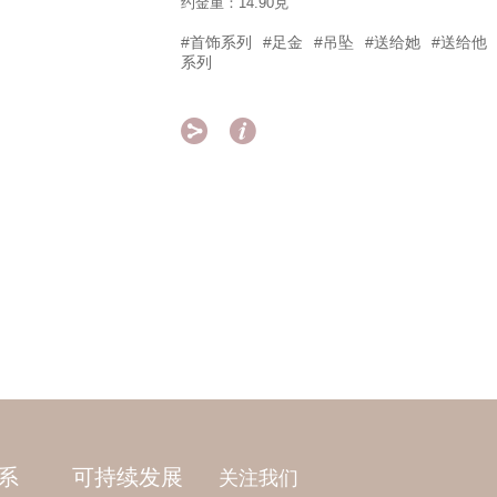
约金重：14.90克
#首饰系列
#足金
#吊坠
#送给她
#送给他
系列


系
可持续发展
关注我们