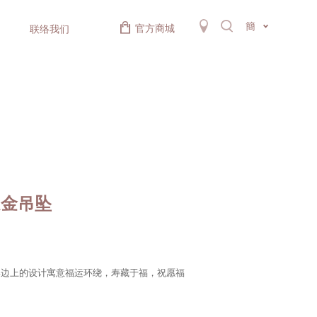
簡
官方商城
联络我们
足金吊坠
形边上的设计寓意福运环绕，寿藏于福，祝愿福