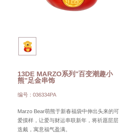
13DE MARZO系列"百变潮趣小
熊"足金串饰
编号 : 036334PA
Marzo Bear萌熊于新春福袋中伸出头来的可
爱摸样，让爱与财运串联新年，将祈愿层层
迭戴，寓意福气盈满。