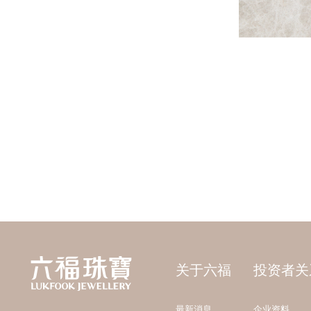
关于六福
投资者关
最新消息
企业资料