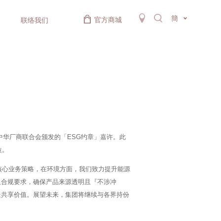
簡
官方商城
联络我们
中华厂商联合会颁发的「ESG约章」嘉许。此
位。
核心业务策略，在环境方面，我们致力提升能源
及合规要求，确保产品来源透明且『不涉冲
造共享价值。展望未来，集团将继续与各界持份