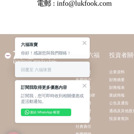
六福珠寶
你好！感謝您與我們聯絡！
關於六福
投資者關
回覆至 六福珠寶
最新消息
企業資料
集團簡介
財務摘要
訂閱我取得更多優惠內容
企業理念
財務報表
訂閱我，您可即時收到相關優惠或
發展里程碑
業績簡報
是活動通知。
業務範疇
公告及通告
質量保證
通函及其他股
連結 WhatsApp 帳號
獎項殊榮
投資者查詢
社會責任