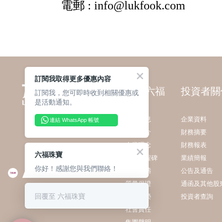
訂閱我取得更多優惠內容
關於六福
投資者關
訂閱我，您可即時收到相關優惠或
是活動通知。
最新消息
企業資料
連結 WhatsApp 帳號
集團簡介
財務摘要
企業理念
財務報表
六福珠寶
發展里程碑
業績簡報
你好！感謝您與我們聯絡！
業務範疇
公告及通告
質量保證
通函及其他股
回覆至 六福珠寶
獎項殊榮
投資者查詢
社會責任