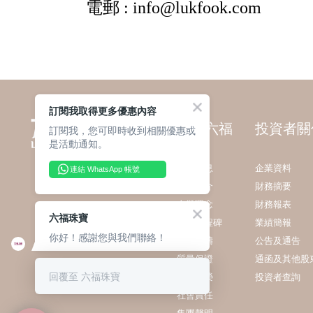
訂閱我取得更多優惠內容
關於六福
投資者關
訂閱我，您可即時收到相關優惠或
是活動通知。
最新消息
企業資料
連結 WhatsApp 帳號
集團簡介
財務摘要
企業理念
財務報表
六福珠寶
發展里程碑
業績簡報
你好！感謝您與我們聯絡！
業務範疇
公告及通告
質量保證
通函及其他股
回覆至 六福珠寶
獎項殊榮
投資者查詢
社會責任