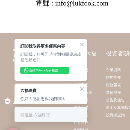
訂閱我取得更多優惠內容
關於六福
投資者關
訂閱我，您可即時收到相關優惠或
是活動通知。
最新消息
企業資料
連結 WhatsApp 帳號
集團簡介
財務摘要
企業理念
財務報表
六福珠寶
發展里程碑
業績簡報
你好！感謝您與我們聯絡！
業務範疇
公告及通告
質量保證
通函及其他股
回覆至 六福珠寶
獎項殊榮
投資者查詢
社會責任