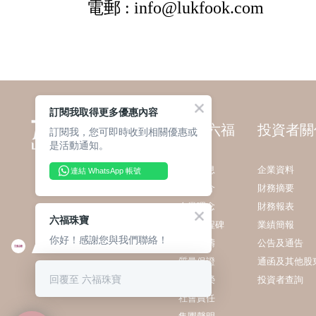
訂閱我取得更多優惠內容
關於六福
投資者關
訂閱我，您可即時收到相關優惠或
是活動通知。
最新消息
企業資料
連結 WhatsApp 帳號
集團簡介
財務摘要
企業理念
財務報表
六福珠寶
發展里程碑
業績簡報
你好！感謝您與我們聯絡！
業務範疇
公告及通告
質量保證
通函及其他股
回覆至 六福珠寶
獎項殊榮
投資者查詢
社會責任