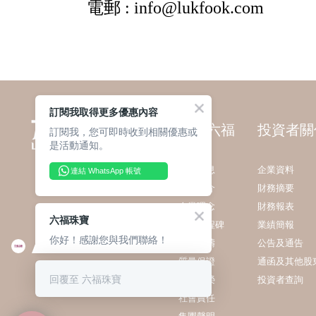
訂閱我取得更多優惠內容
關於六福
投資者關
訂閱我，您可即時收到相關優惠或
是活動通知。
最新消息
企業資料
連結 WhatsApp 帳號
集團簡介
財務摘要
企業理念
財務報表
六福珠寶
發展里程碑
業績簡報
你好！感謝您與我們聯絡！
業務範疇
公告及通告
質量保證
通函及其他股
回覆至 六福珠寶
獎項殊榮
投資者查詢
社會責任