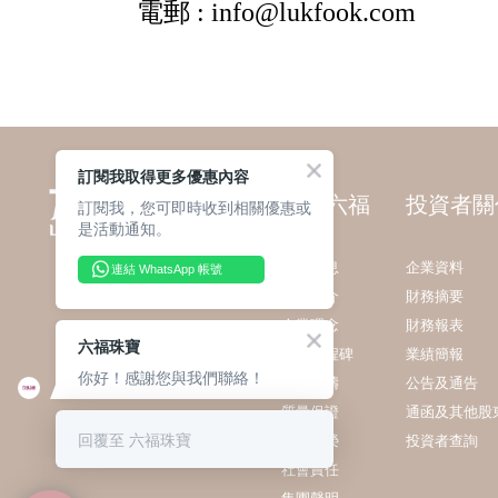
訂閱我取得更多優惠內容
關於六福
投資者關
訂閱我，您可即時收到相關優惠或
是活動通知。
最新消息
企業資料
連結 WhatsApp 帳號
集團簡介
財務摘要
企業理念
財務報表
六福珠寶
發展里程碑
業績簡報
你好！感謝您與我們聯絡！
業務範疇
公告及通告
質量保證
通函及其他股
回覆至 六福珠寶
獎項殊榮
投資者查詢
社會責任