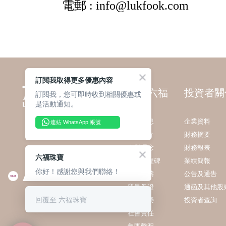
訂閱我取得更多優惠內容
關於六福
投資者關
訂閱我，您可即時收到相關優惠或
是活動通知。
最新消息
企業資料
連結 WhatsApp 帳號
集團簡介
財務摘要
企業理念
財務報表
六福珠寶
發展里程碑
業績簡報
你好！感謝您與我們聯絡！
業務範疇
公告及通告
質量保證
通函及其他股
回覆至 六福珠寶
獎項殊榮
投資者查詢
社會責任