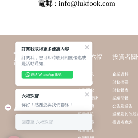
訂閱我取得更多優惠內容
關於六福
投資者關
訂閱我，您可即時收到相關優惠或
是活動通知。
最新消息
企業資料
連結 WhatsApp 帳號
集團簡介
財務摘要
企業理念
財務報表
六福珠寶
發展里程碑
業績簡報
你好！感謝您與我們聯絡！
業務範疇
公告及通告
質量保證
通函及其他股
回覆至 六福珠寶
獎項殊榮
投資者查詢
社會責任